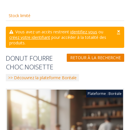
Stock limité
×
Vous avez un accès restreint
identifiez vous
ou
créez votre identifiant
pour accéder à la totalité des
produits.
DONUT FOURRE
RETOUR À LA RECHERCHE
CHOC.NOISETTE
>> Découvrez la plateforme Boréale
Plateforme : Boréale