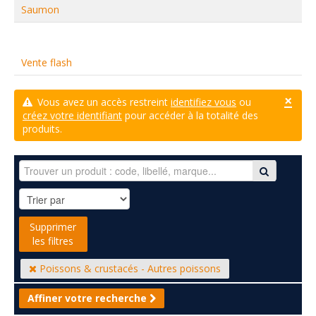
Saumon
Vente flash
×
Vous avez un accès restreint
identifiez vous
ou
créez votre identifiant
pour accéder à la totalité des
produits.
Supprimer
les filtres
Poissons & crustacés - Autres poissons
Affiner votre recherche