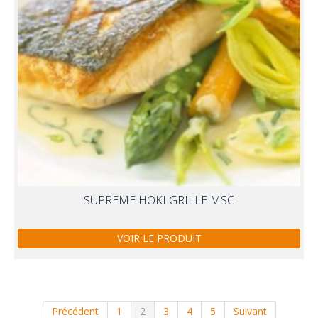
SUPREME HOKI GRILLE MSC
VOIR LE PRODUIT
Précédent
1
2
3
4
5
Suivant