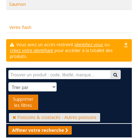
Saumon
Vente flash
×
Vous avez un accès restreint
identifiez vous
ou
créez votre identifiant
pour accéder à la totalité des
produits.
Supprimer
les filtres
Poissons & crustacés - Autres poissons
Affiner votre recherche