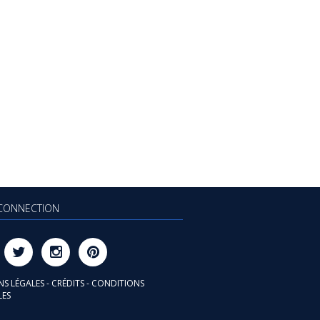
CONNECTION
NS LÉGALES
-
CRÉDITS
-
CONDITIONS
LES