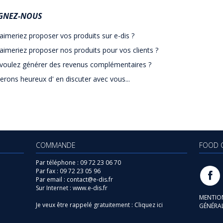
IGNEZ-NOUS
aimeriez proposer vos produits sur e-dis ?
aimeriez proposer nos produits pour vos clients ?
 voulez générer des revenus complémentaires ?
rons heureux d' en discuter avec vous...
COMMANDE
FOOD 
Par téléphone :
09 72 23 06 70
Par fax :
09 72 23 05 96
Par email :
contact@e-dis.fr
Sur Internet :
www.e-dis.fr
MENTIO
Je veux être rappelé gratuitement :
Cliquez ici
GÉNÉRA