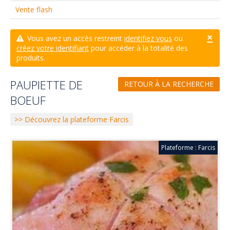
Vente flash
×
Vous avez un accès restreint
identifiez vous
ou
créez votre identifiant
pour accéder à la totalité des
produits.
PAUPIETTE DE
RETOUR À LA RECHERCHE
BOEUF
>> Découvrez la plateforme Farcis
Plateforme : Farcis