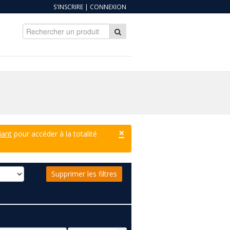
S'INSCRIRE
|
CONNEXION
×
iant
pour accéder à la totalité
Supprimer les filtres