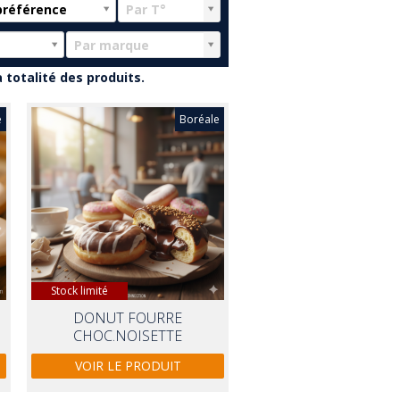
préférence
Par T°
Par marque
 totalité des produits.
e
Boréale
Stock limité
DONUT FOURRE
CHOC.NOISETTE
VOIR LE PRODUIT