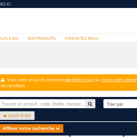
EZ ICI
PLUS E-DIS
NOS PRODUITS
CONTACTEZ NOUS
Vous avez un accès restreint
identifiez vous
ou
créez votre identif
des produits.
Stock limité
Affiner votre recherche