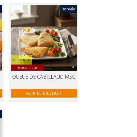
e
Boréale
Vente flash
Stock limité
QUEUE DE CABILLAUD MSC
VOIR LE PRODUIT
e