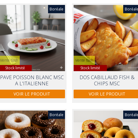
Boréale
Boréal
Vente flash
Vente flash
Stock limité
Stock limité
PAVE POISSON BLANC MSC
DOS CABILLAUD FISH &
A L'ITALIENNE
CHIPS MSC
VOIR LE PRODUIT
VOIR LE PRODUIT
Boréale
Boréal