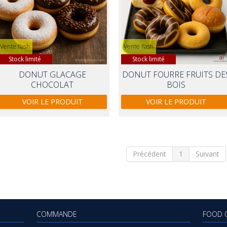
Vente flash
Vente flash
Stock limité
Stock limité
DONUT GLACAGE
DONUT FOURRE FRUITS DE
CHOCOLAT
BOIS
VOIR LE PRODUIT
VOIR LE PRODUIT
Précédent
1
Suivant
COMMANDE
FOOD 