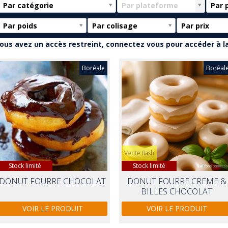
Par catégorie
Par plateforme
Par 
Par poids
Par colisage
Par prix
ous avez un accès restreint, connectez vous pour accéder à la
Boréale
Boréal
Vente flash
Stock limité
Stock limité
DONUT FOURRE CHOCOLAT
DONUT FOURRE CREME &
BILLES CHOCOLAT
VOIR LE PRODUIT
VOIR LE PRODUIT