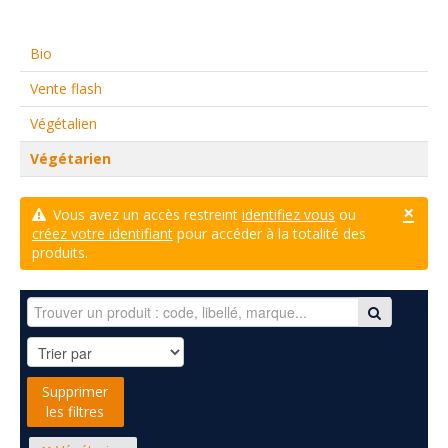
Bio
Vente flash
Végétalien
Végétarien
×
Vous avez un accès restreint
identifiez vous
ou
créez votre identifiant
pour accéder à la totalité des
produits.
Supprimer
les filtres