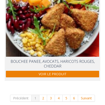
BOUCHEE PANEE, AVOCATS, HARICOTS ROUGES,
CHEDDAR
VOIR LE PRODUIT
Précédent
1
2
3
4
5
6
Suivant