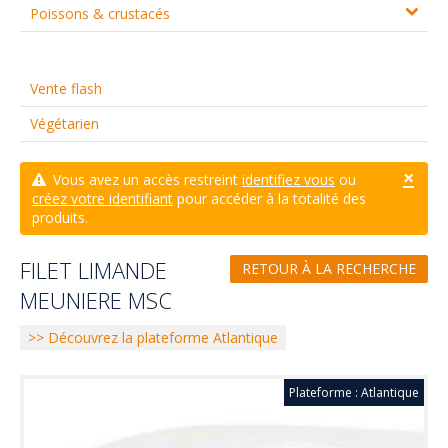
Poissons & crustacés
Vente flash
Végétarien
×
Vous avez un accès restreint
identifiez vous
ou
créez votre identifiant
pour accéder à la totalité des
produits.
FILET LIMANDE
RETOUR À LA RECHERCHE
MEUNIERE MSC
>> Découvrez la plateforme Atlantique
Plateforme : Atlantique