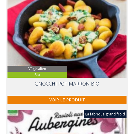
Végétalien
Bio
GNOCCHI POTIMARRON BIO
VOIR LE PRODUIT
La fabrique grand froid