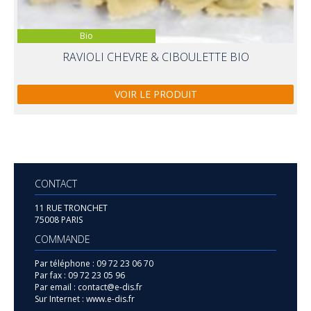
Bio
RAVIOLI CHEVRE & CIBOULETTE BIO
VOIR LE PRODUIT
CONTACT
11 RUE TRONCHET
75008 PARIS
COMMANDE
Par téléphone :
09 72 23 06 70
Par fax :
09 72 23 05 96
Par email :
contact@e-dis.fr
Sur Internet :
www.e-dis.fr