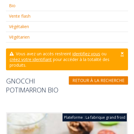
Bio
Vente flash
Végétalien
Végétarien
×
Vous avez un accès restreint
identifiez vous
ou
créez votre identifiant
pour accéder à la totalité des
produits.
GNOCCHI
RETOUR À LA RECHERCHE
POTIMARRON BIO
Plateforme : La fabrique grand froid