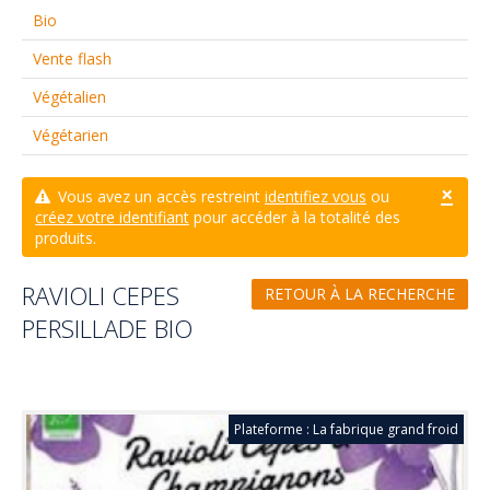
Bio
Vente flash
Végétalien
Végétarien
×
Vous avez un accès restreint
identifiez vous
ou
créez votre identifiant
pour accéder à la totalité des
produits.
RAVIOLI CEPES
RETOUR À LA RECHERCHE
PERSILLADE BIO
Plateforme : La fabrique grand froid