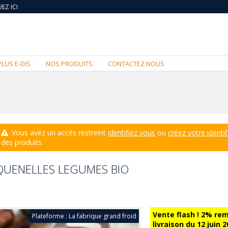
EZ ICI
PLUS E-DIS
NOS PRODUITS
CONTACTEZ NOUS
Vous avez un accès restreint
identifiez vous
ou
créez votre identif
des produits.
QUENELLES LEGUMES BIO
Vente flash ! 2% re
Plateforme : La fabrique grand froid
livraison du 12 juin 