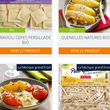
Bio
Bio
RAVIOLI CEPES PERSILLADE
QUENELLES NATURES BIO
BIO
VOIR LE PRODUIT
VOIR LE PRODUIT
La fabrique grand froid
La fabrique grand froi