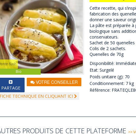
Cette recette, qui s’ins
fabrication des quenelle
donner une saveur origi
La pâte est préparée à pa
biologique sans additio
conservateurs.
Sachet de 50 quenelles
Colis de 2 sachets.
Quenelles de 70g
Disponibilité: Immédiat
Vente flash
Etat: Surgelé
Bio
Poids unitaire (g): 70
VOTRE CONSEILLER
Conditionnement: 7 kg
PARTAGE
Référence: FRATEQLE8
FICHE TECHNIQUE EN CLIQUANT ICI
AUTRES PRODUITS DE CETTE PLATEFORME
>> V