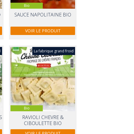
Bio
O
SAUCE NAPOLITAINE BIO
VOIR LE PRODUIT
d
La fabrique grand froid
Bio
S
RAVIOLI CHEVRE &
CIBOULETTE BIO
VOIR LE PRODUIT