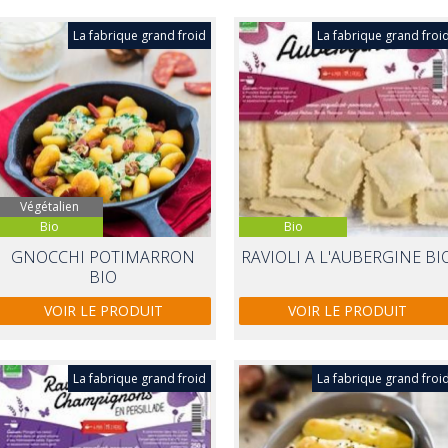
La fabrique grand froid
La fabrique grand froi
Végétalien
Bio
Bio
GNOCCHI POTIMARRON
RAVIOLI A L'AUBERGINE BI
BIO
VOIR LE PRODUIT
VOIR LE PRODUIT
La fabrique grand froid
La fabrique grand froi