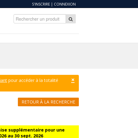
S'INSCRIRE
|
CONNEXION
×
iant
pour accéder à la totalité
RETOUR À LA RECHERCHE
mise supplémentaire pour une
2026 au 30 sept. 2026