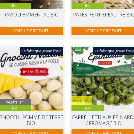
Bio
Bio
RAVIOLI EMMENTAL BIO
PATES PETIT EPEAUTRE BI
VOIR LE PRODUIT
VOIR LE PRODUIT
La fabrique grand froid
La fabrique grand froi
Vente flash
Végétalien
Bio
Bio
GNOCCHI POMME DE TERRE
CAPPELLETTI AUX EPINARD
BIO
/ FROMAGE BIO
VOIR LE PRODUIT
VOIR LE PRODUIT