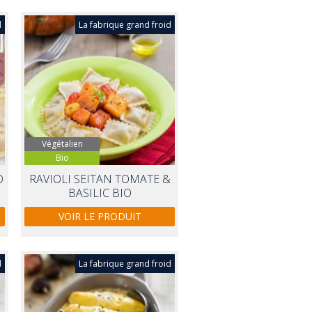
d
La fabrique grand froid
Végétalien
Bio
O
RAVIOLI SEITAN TOMATE &
BASILIC BIO
VOIR LE PRODUIT
d
La fabrique grand froid